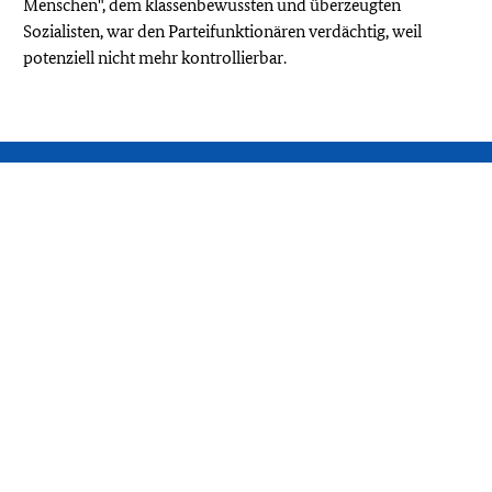
Menschen", dem klassenbewussten und überzeugten
Sozialisten, war den Parteifunktionären verdächtig, weil
potenziell nicht mehr kontrollierbar.
Weitere Angebote
Homepage Stasi-Unterlagen-Archiv
Bundesarchiv
Stasi Mediathek
Einblick ins Geheime
DDR im Blick