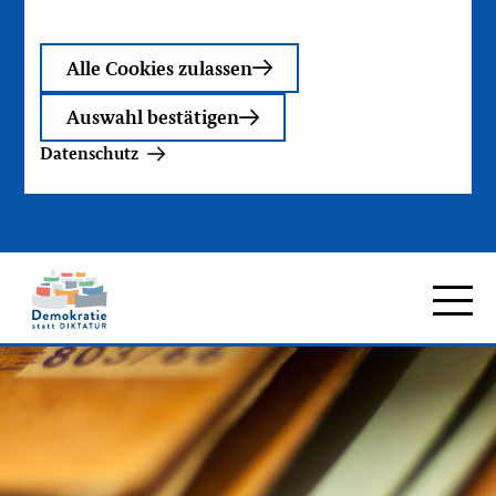
Alle Cookies zulassen
Auswahl bestätigen
Datenschutz
Zur
Hauptna
Startseite
Demokratie
statt
Diktatur